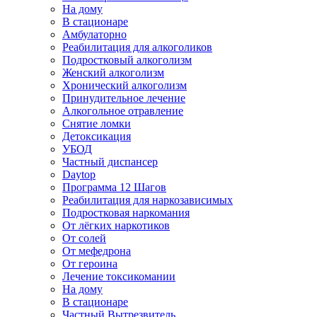
На дому
В стационаре
Амбулаторно
Реабилитация для алкоголиков
Подростковый алкоголизм
Женский алкоголизм
Хронический алкоголизм
Принудительное лечение
Алкогольное отравление
Снятие ломки
Детоксикация
УБОД
Частный диспансер
Daytop
Программа 12 Шагов
Реабилитация для наркозависимых
Подростковая наркомания
От лёгких наркотиков
От солей
От мефедрона
От героина
Лечение токсикомании
На дому
В стационаре
Частный Вытрезвитель