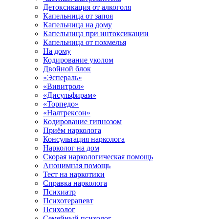
Детоксикация от алкоголя
Капельница от запоя
Капельница на дому
Капельница при интоксикации
Капельница от похмелья
На дому
Кодирование уколом
Двойной блок
«Эспераль»
«Вивитрол»
«Дисульфирам»
«Торпедо»
«Налтрексон»
Кодирование гипнозом
Приём нарколога
Консультация нарколога
Нарколог на дом
Скорая наркологическая помощь
Анонимная помощь
Тест на наркотики
Справка нарколога
Психиатр
Психотерапевт
Психолог
Семейный психолог