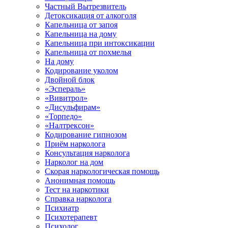
Частный Вытрезвитель
Детоксикация от алкоголя
Капельница от запоя
Капельница на дому
Капельница при интоксикации
Капельница от похмелья
На дому
Кодирование уколом
Двойной блок
«Эспераль»
«Вивитрол»
«Дисульфирам»
«Торпедо»
«Налтрексон»
Кодирование гипнозом
Приём нарколога
Консультация нарколога
Нарколог на дом
Скорая наркологическая помощь
Анонимная помощь
Тест на наркотики
Справка нарколога
Психиатр
Психотерапевт
Психолог