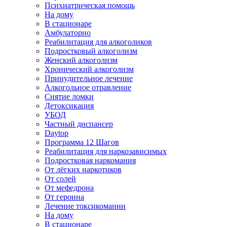
Психиатрическая помощь
На дому
В стационаре
Амбулаторно
Реабилитация для алкоголиков
Подростковый алкоголизм
Женский алкоголизм
Хронический алкоголизм
Принудительное лечение
Алкогольное отравление
Снятие ломки
Детоксикация
УБОД
Частный диспансер
Daytop
Программа 12 Шагов
Реабилитация для наркозависимых
Подростковая наркомания
От лёгких наркотиков
От солей
От мефедрона
От героина
Лечение токсикомании
На дому
В стационаре