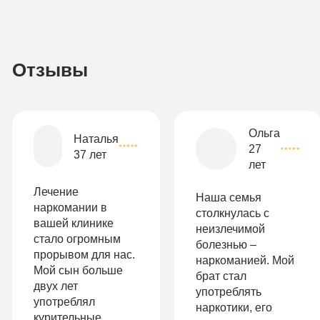
3
По-
990
домашнему
руб
2-х
Отзывы
местная
комната
Все
Ольга
Наталья
27
опции
37 лет
лет
9
«Бюджетно»
Оптимальный
990
Лечение
Наша семья
Индивидуальная
руб
наркомании в
столкнулась с
вашей клинике
неизлечимой
2-х местная
терапия
стало огромным
болезнью –
палата
прорывом для нас.
Работа
наркоманией. Мой
Мой сын больше
Все
брат стал
с
двух лет
употреблять
опции
употреблял
наркотики, его
психологом
курительные