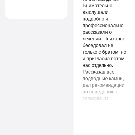
свою жизнь
Внимательно
дальше.
выслушали,
Записаться
подробно и
9
профессионально
VIP
990
рассказали о
руб
лечении. Психолог
беседовал не
1-я
14
только с братом, но
местная
Комфорт
990
и пригласил потом
комната
нас отдельно.
руб
Все
Рассказав все
1-я местная
подводные камни,
палата
опции
дал рекомендации
по поведению с
Все
«По-
зависимым
человеком. Сейчас
опции
домашнему»
наша семья с
«Оптимальный»
Личный
надеждой и верой
смотрит в будущее.
Личный
врач
Желаем вашим