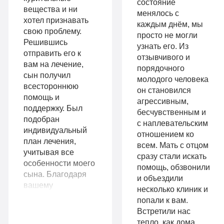
состояние
«Стандарт»
вещества и ни
Усиленная
менялось с
хотел признавать
Индивидуальная
каждым днём, мы
детоксикация
свою проблему.
просто не могли
терапия
Решившись
узнать его. Из
Гарантия
отправить его к
отзывчивого и
Усиленная
вам на лечение,
длительной
порядочного
сын получил
детоксикация
молодого человека
ремиссии
всестороннюю
он становился
Гарантия
помощь и
агрессивным,
Личный
поддержку. Был
бесчувственным и
длительной
подобран
санузел
с наплевательским
индивидуальный
ремиссии
отношением ко
Больничный
план лечения,
всем. Мать с отцом
Личный
учитывая все
сразу стали искать
лист
особенности моего
помощь, обзвонили
санузел
сына. Благодаря
и объездили
вашему
Больничный
несколько клиник и
профессионализму,
попали к вам.
Записаться
лист
сын трезвый и
Встретили нас
полон сил менять
тепло, как дома.