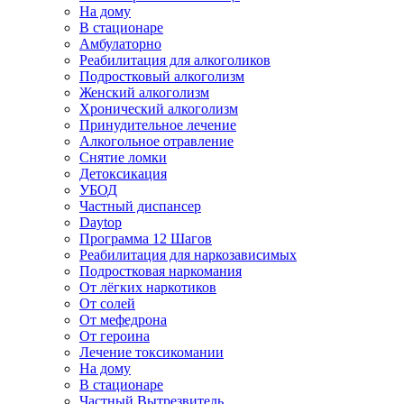
На дому
В стационаре
Амбулаторно
Реабилитация для алкоголиков
Подростковый алкоголизм
Женский алкоголизм
Хронический алкоголизм
Принудительное лечение
Алкогольное отравление
Снятие ломки
Детоксикация
УБОД
Частный диспансер
Daytop
Программа 12 Шагов
Реабилитация для наркозависимых
Подростковая наркомания
От лёгких наркотиков
От солей
От мефедрона
От героина
Лечение токсикомании
На дому
В стационаре
Частный Вытрезвитель