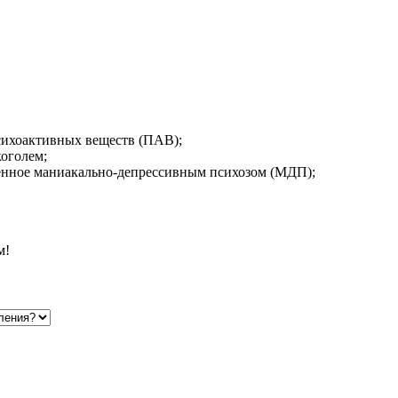
сихоактивных веществ (ПАВ);
коголем;
енное маниакально-депрессивным психозом (МДП);
м!