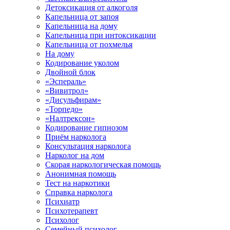
Детоксикация от алкоголя
Капельница от запоя
Капельница на дому
Капельница при интоксикации
Капельница от похмелья
На дому
Кодирование уколом
Двойной блок
«Эспераль»
«Вивитрол»
«Дисульфирам»
«Торпедо»
«Налтрексон»
Кодирование гипнозом
Приём нарколога
Консультация нарколога
Нарколог на дом
Скорая наркологическая помощь
Анонимная помощь
Тест на наркотики
Справка нарколога
Психиатр
Психотерапевт
Психолог
Семейный психолог