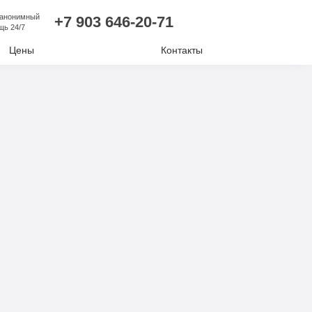
 анонимный
+7 903 646-20-71
щь 24/7
Цены
Контакты
лизм
ий алкоголизм
нудительное лечение
е отравление
ковая наркомания
отиков
комании