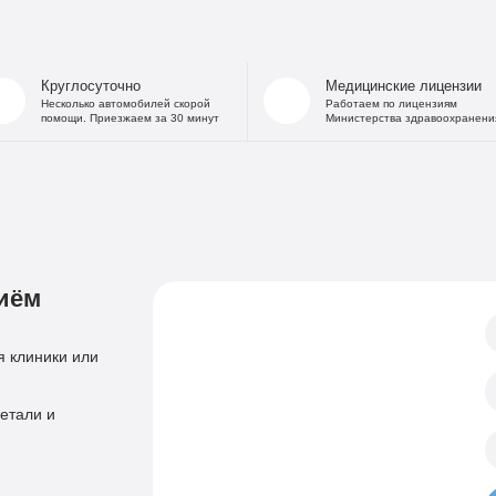
На дому
Капельница от
В стационаре
Капельница 
Частный Вытрезвитель
Капе
Круглосуточно
Медицинские лицензии
Детоксикация от алкоголя
Капельница
Несколько автомобилей скорой
Работаем по лицензиям
помощи. Приезжаем за 30 минут
Министерства здравоохранени
На дому
«Дисульфирам»
Кодирование уколом
«Торпедо»
Двойной блок
«Налтрексон»
«Эспераль»
Кодировани
«Вивитрол»
Приём нарколога
иём
Анонимная пом
Консультация нарколога
Тест на наркотики
Нарколог на дом
 клиники или
Справка нарколог
Скорая наркологическая помощь
Психиатр
етали и
Лечение психоза
Психотерапевт
Лечение панич
Психолог
Лечение игроман