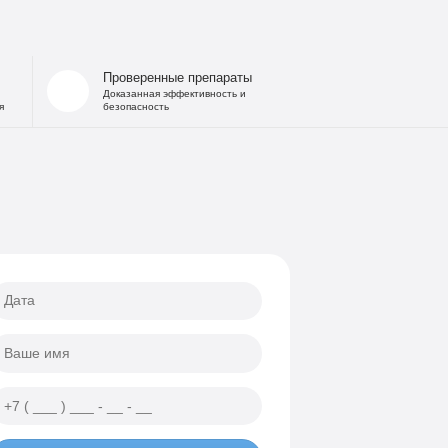
 запоя
на дому
льница при интоксикации
Проверенные препараты
 от похмелья
Доказанная эффективность и
я
безопасность
е гипнозом
ощь
а
еских атак
ии