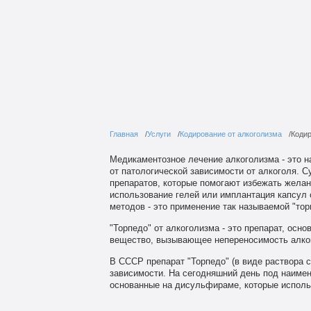
Главная
Услуги
Кодирование от алкоголизма
Кодир
Медикаментозное лечение алкоголизма - это 
от патологической зависимости от алкоголя. 
препаратов, которые помогают избежать желани
использование гелей или имплантация капсул
методов - это применение так называемой "тор
"Торпедо" от алкоголизма - это препарат, осн
вещество, вызывающее непереносимость алког
В СССР препарат "Торпедо" (в виде раствора 
зависимости. На сегодняшний день под наимен
основанные на дисульфираме, которые испол