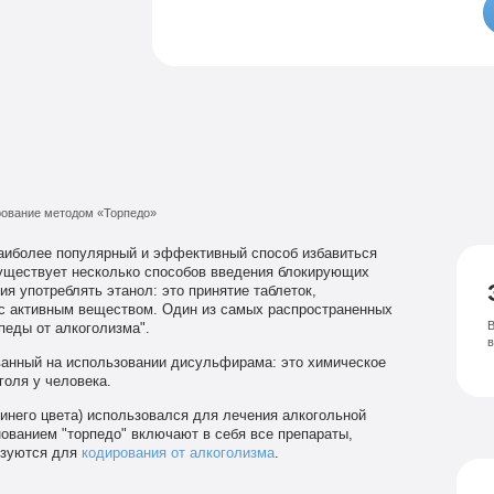
Семейный психолог
Психиатрическая клиника
Лечение соза
Лечение депрессии
ование методом «Торпедо»
наиболее популярный и эффективный способ избавиться
Существует несколько способов введения блокирующих
я употреблять этанол: это принятие таблеток,
 с активным веществом. Один из самых распространенных
В
педы от алкоголизма".
ованный на использовании дисульфирама: это химическое
оля у человека.
синего цвета) использовался для лечения алкогольной
ованием "торпедо" включают в себя все препараты,
ьзуются для
кодирования от алкоголизма
.