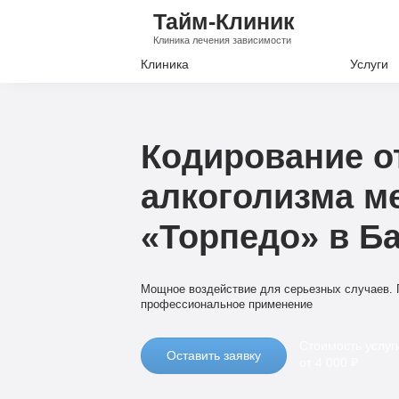
Тайм-Клиник
Клиника лечения зависимости
Клиника
Услуги
Лечение А
Лечение Н
Кодирование о
Вывод из з
алкоголизма м
Кодировани
«Торпедо» в Б
Наркологи
Психиатри
Мощное воздействие для серьезных случаев. 
профессиональное применение
Стоимость услуг
Оставить заявку
от 4 000 ₽