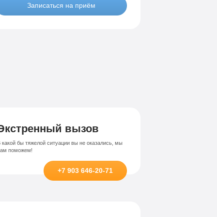
Записаться на приём
Лечение-интернет зависимости
висимости
Экстренный вызов
 какой бы тяжелой ситуации вы не оказались, мы
вам поможем!
+7 903 646-20-71