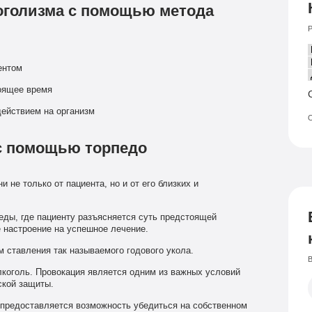
оголизма с помощью метода
Р
ентом
оящее время
действием на организм
О
 с помощью торпедо
не только от пациента, но и от его близких и
ды, где пациенту разъясняется суть предстоящей
е настроение на успешное лечение.
 ставления так называемого годового укола.
В
коголь. Провокация является одним из важных условий
ской защиты.
 предоставляется возможность убедиться на собственном