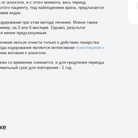
от алкоголя, и с этого момента, весь период
этого пациенту, под наблюдением врача, предлагается
рамм водки.
кодирование при этом методе лечения. Можно также
ример, на 3 или 6 месяцев. Однако, результат
тся менее предсказуемым.
чения нельзя отнести только к действию лекарства.
ода кодирования является интенсивная
психотерапия с
ние желания к алкоголю.
кже со временем снижается, и для продления периода
мальный срок для повторения - 1 год.
ке