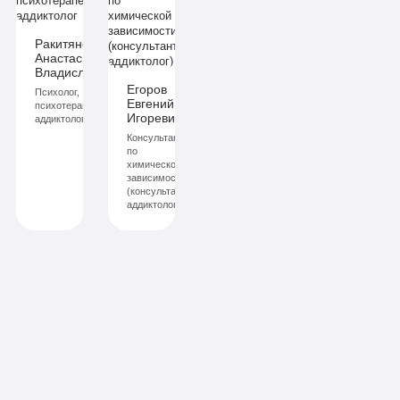
Ракитянская
Анастасия
ич
Владиславовна
Егоров
Психолог,
Евгений
й
психотерапевт,
Игоревич
аддиктолог
Консультант
по
химической
зависимости
(консультант-
аддиктолог)