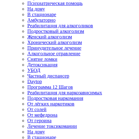
Психиатрическая помощь
На дому
В стационаре
Амбулаторно
Реабилитация для алкоголиков
Подростковый алкоголизм
Женский алкоголизм
Хронический алкоголизм
Принудительное лечение
Алкогольное отравление
Снятие ломки
Детоксикация
УБОД
Частный диспансер
Daytop
Программа 12 Шагов
Реабилитация для наркозависимых
Подростковая наркомания
От лёгких наркотиков
От солей
От мефедрона
От героина
Лечение токсикомании
На дому
В стационаре