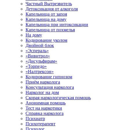
Частный Вытрезвитель
Детоксикация от алкоголя
Капельница от запоя
Капельница на дому
Капельница при интоксикации
Капельница от похмелья
На дому
Кодирование уколом
Двойной блок
«Эспераль»
«Вивитрол»
«Дисульфирам»
«Торпедо»
«Налтрексон»
Кодирование гипнозом
Приём нарколога
Консультация нарколога
Нарколог на дом
Скорая наркологическая помощь
Анонимная помощь
Тест на наркотики
Справка нарколога
Психиатр
Психотерапевт
Психолог