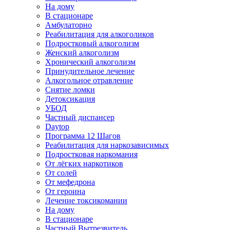
На дому
В стационаре
Амбулаторно
Реабилитация для алкоголиков
Подростковый алкоголизм
Женский алкоголизм
Хронический алкоголизм
Принудительное лечение
Алкогольное отравление
Снятие ломки
Детоксикация
УБОД
Частный диспансер
Daytop
Программа 12 Шагов
Реабилитация для наркозависимых
Подростковая наркомания
От лёгких наркотиков
От солей
От мефедрона
От героина
Лечение токсикомании
На дому
В стационаре
Частный Вытрезвитель