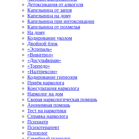
Детоксикация от алкоголя
Капельница от запоя
Капельница на дому
Капельница при интоксикации
Капельница от похмелья
На дому
Кодирование уколом
Двойной блок
«Эспераль»
«Вивитрол»
«Дисульфирам»
«Торпедо»
«Налтрексон»
Кодирование гипнозом
Приём нарколога
Консультация нарколога
Нарколог на дом
Скорая наркологическая помощь
Анонимная помощь
Тест на наркотики
Справка нарколога
Психиатр
Психотерапевт
Психолог
Семейный психолог