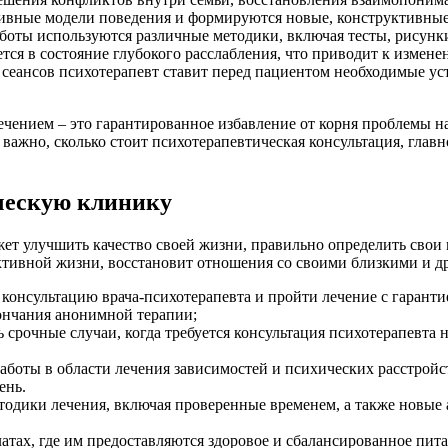
ивные модели поведения и формируются новые, конструктивные
аботы используются различные методики, включая тесты, рисунк
тся в состояние глубокого расслабления, что приводит к измен
 сеансов психотерапевт ставит перед пациентом необходимые ус
ением – это гарантированное избавление от корня проблемы на
ажно, сколько стоит психотерапевтическая консультация, главное
ческую клинику
ет улучшить качество своей жизни, правильно определить свои
ктивной жизни, восстановит отношения со своими близкими и д
 консультацию врача-психотерапевта и пройти лечение с гаран
ончания анонимной терапии;
 срочные случаи, когда требуется консультация психотерапевта н
аботы в области лечения зависимостей и психических расстройс
ень.
дики лечения, включая проверенные временем, а также новые 
атах, где им предоставляются здоровое и сбалансированное пит