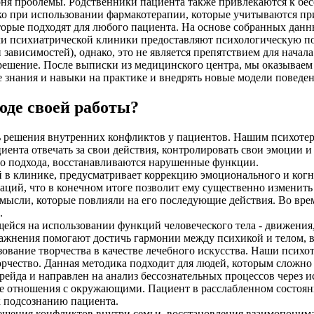
орня проблемы. Родственники пациента также привлекаются к б
о при использовании фармакотерапии, которые учитываются при
торые подходят для любого пациента. На основе собранных дан
чи психиатрической клиники предоставляют психологическую п
 зависимостей), однако, это не является препятствием для нач
 решение. После выписки из медицинского центра, мы оказывае
е знания и навыки на практике и внедрять новые модели поведе
оде своей работы?
ть решения внутренних конфликтов у пациентов. Нашим психот
ациента отвечать за свои действия, контролировать свои эмоции
ого подхода, восстанавливаются нарушенные функции.
 в клинике, предусматривает коррекцию эмоционального и когн
ций, что в конечном итоге позволит ему существенно изменить 
мысли, которые повлияли на его последующие действия. Во вре
.
ейся на использовании функций человеческого тела - движения,
жнения помогают достичь гармонии между психикой и телом, в
зование творчества в качестве лечебного искусства. Наши пси
орчество. Данная методика подходит для людей, которым сложно
рейда и направлен на анализ бессознательных процессов через и
 отношения с окружающими. Пациент в расслабленном состояни
к подсознанию пациента.
решения конфликтов внутри семьи, восстановления взаимопоним