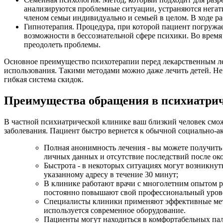
анализируются проблемные ситуации, устраняются негат
членом семьи индивидуально и семьей в целом. В ходе р
Гипнотерапия. Процедура, при которой пациент погружае
возможности в бессознательной сфере психики. Во время
преодолеть проблемы.
Основное преимущество психотерапии перед лекарственным леч
использования. Такими методами можно даже лечить детей. Не в
гибкая система скидок.
Преимущества обращения в психиатри
В частной психиатрической клинике ваш близкий человек смож
заболевания. Пациент быстро вернется к обычной социально-а
Полная анонимность лечения - вы можете получить
личных данных и отсутствие последствий после ок
Быстрота - в некоторых ситуациях могут возникнуть
указанному адресу в течение 30 минут;
В клинике работают врачи с многолетним опытом р
постоянно повышают свой профессиональный уров
Специалисты клиники применяют эффективные мето
используется современное оборудование.
Пациенты могут находиться в комфортабельных пал