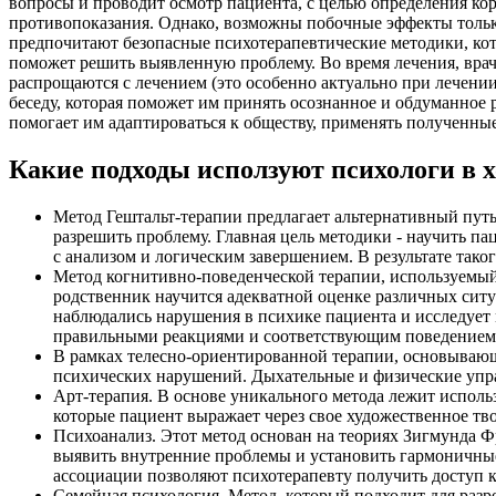
вопросы и проводит осмотр пациента, с целью определения к
противопоказания. Однако, возможны побочные эффекты тольк
предпочитают безопасные психотерапевтические методики, ко
поможет решить выявленную проблему. Во время лечения, вра
распрощаются с лечением (это особенно актуально при лечении
беседу, которая поможет им принять осознанное и обдуманное
помогает им адаптироваться к обществу, применять полученны
Какие подходы исползуют психологи в х
Метод Гештальт-терапии предлагает альтернативный пу
разрешить проблему. Главная цель методики - научить п
с анализом и логическим завершением. В результате так
Метод когнитивно-поведенческой терапии, используемый
родственник научится адекватной оценке различных ситуа
наблюдались нарушения в психике пациента и исследует 
правильными реакциями и соответствующим поведением
В рамках телесно-ориентированной терапии, основывающ
психических нарушений. Дыхательные и физические упра
Арт-терапия. В основе уникального метода лежит исполь
которые пациент выражает через свое художественное тв
Психоанализ. Этот метод основан на теориях Зигмунда Ф
выявить внутренние проблемы и установить гармоничные
ассоциации позволяют психотерапевту получить доступ 
Семейная психология. Метод, который подходит для раз