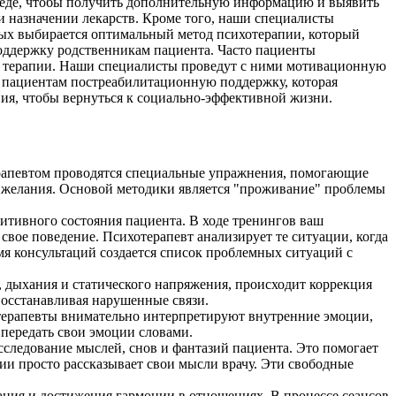
еседе, чтобы получить дополнительную информацию и выявить
 назначении лекарств. Кроме того, наши специалисты
ных выбирается оптимальный метод психотерапии, который
оддержку родственникам пациента. Часто пациенты
ала терапии. Наши специалисты проведут с ними мотивационную
м пациентам постреабилитационную поддержку, которая
ния, чтобы вернуться к социально-эффективной жизни.
ерапевтом проводятся специальные упражнения, помогающие
 и желания. Основой методики является "проживание" проблемы
итивного состояния пациента. В ходе тренингов ваш
свое поведение. Психотерапевт анализирует те ситуации, когда
мя консультаций создается список проблемных ситуаций с
 дыхания и статического напряжения, происходит коррекция
осстанавливая нарушенные связи.
хотерапевты внимательно интерпретируют внутренние эмоции,
 передать свои эмоции словами.
сследование мыслей, снов и фантазий пациента. Это помогает
и просто рассказывает свои мысли врачу. Эти свободные
ания и достижения гармонии в отношениях. В процессе сеансов