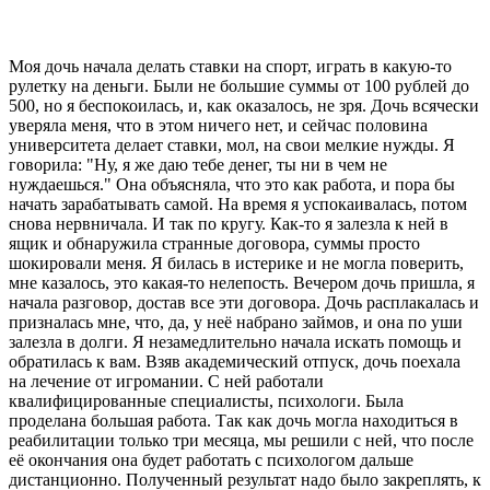
Моя дочь начала делать ставки на спорт, играть в какую-то
рулетку на деньги. Были не большие суммы от 100 рублей до
500, но я беспокоилась, и, как оказалось, не зря. Дочь всячески
уверяла меня, что в этом ничего нет, и сейчас половина
университета делает ставки, мол, на свои мелкие нужды. Я
говорила: "Ну, я же даю тебе денег, ты ни в чем не
нуждаешься." Она объясняла, что это как работа, и пора бы
начать зарабатывать самой. На время я успокаивалась, потом
снова нервничала. И так по кругу. Как-то я залезла к ней в
ящик и обнаружила странные договора, суммы просто
шокировали меня. Я билась в истерике и не могла поверить,
мне казалось, это какая-то нелепость. Вечером дочь пришла, я
начала разговор, достав все эти договора. Дочь расплакалась и
призналась мне, что, да, у неё набрано займов, и она по уши
залезла в долги. Я незамедлительно начала искать помощь и
обратилась к вам. Взяв академический отпуск, дочь поехала
на лечение от игромании. С ней работали
квалифицированные специалисты, психологи. Была
проделана большая работа. Так как дочь могла находиться в
реабилитации только три месяца, мы решили с ней, что после
её окончания она будет работать с психологом дальше
дистанционно. Полученный результат надо было закреплять, к