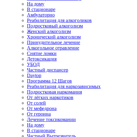
На дому
В стационаре
Амбулаторно
Реабилитация для алкоголиков
Подростковый алкоголизм
Женский алкоголизм
Хронический алкоголизм
Принудительное лечение
Алкогольное отравление
Снятие ломки
Детоксикация
УБОД
Частный диспансер
Daytop
Программа 12 Шагов
Реабилитация для наркозависимых
Подростковая наркомания
От лёгких наркотиков
От солей
От мефедрона
От героина
Лечение токсикомании
На дому
В стационаре
Частный Вытрезвитель