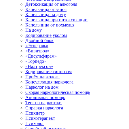
Детоксикация от алкоголя
Капельница от запоя
Капельница на дому
Капельница при интоксикации
Капельница от похмелья
На дому
Кодирование уколом
Двойной блок
«Эспераль»
«Вивитрол»
«Дисульфирам»
«Торпедо»
«Налтрексон»
Кодирование гипнозом
Приём нарколога
Консультация нарколога
Нарколог на дом
Скорая наркологическая помощь
Анонимная помощь
Тест на наркотики
Справка нарколога
Психиатр
Психотерапевт
Психолог
Семейный психолог