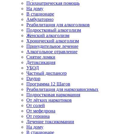
Психиатрическая помощь
На дому
В стационаре
Амбулаторно
Реабилитация для алкоголиков
Подростковый алкоголизм
Женский алкоголизм
Хронический алкоголизм
Принудительное лечение
Алкогольное отравление
Снятие ломки
Детоксикация
УБОД
Частный диспансер
Daytop
Программа 12 Шагов
Реабилитация для наркозависимых
Подростковая наркомания
От лёгких наркотиков
От солей
От мефедрона
От героина
Лечение токсикомании
На дому
В стационаре