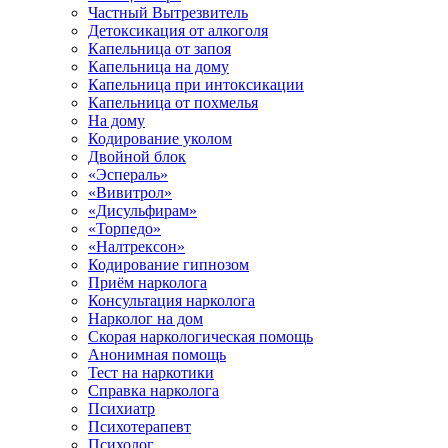
Частный Вытрезвитель
Детоксикация от алкоголя
Капельница от запоя
Капельница на дому
Капельница при интоксикации
Капельница от похмелья
На дому
Кодирование уколом
Двойной блок
«Эспераль»
«Вивитрол»
«Дисульфирам»
«Торпедо»
«Налтрексон»
Кодирование гипнозом
Приём нарколога
Консультация нарколога
Нарколог на дом
Скорая наркологическая помощь
Анонимная помощь
Тест на наркотики
Справка нарколога
Психиатр
Психотерапевт
Психолог