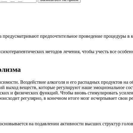
 предусматривают предпочтительное проведение процедуры в кл
хотерапевтических методов лечения, чтобы учесть все особенн
олизма
симости. Воздействие алкоголя и его распадных продуктов на о
кий выход веществ, которые регулируют наше эмоциональное со
ских и физических функций. Чтобы вновь стимулировать усиле
происходит регулярно, в конечном итоге мозг исчерпывает свои 
й основывается на подавлении активности высших структур голо