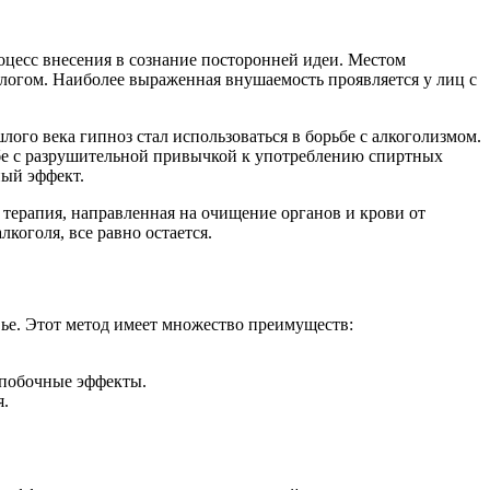
роцесс внесения в сознание посторонней идеи. Местом
ологом. Наиболее выраженная внушаемость проявляется у лиц с
лого века гипноз стал использоваться в борьбе с алкоголизмом.
бе с разрушительной привычкой к употреблению спиртных
ный эффект.
я терапия, направленная на очищение органов и крови от
коголя, все равно остается.
вье. Этот метод имеет множество преимуществ:
 побочные эффекты.
я.