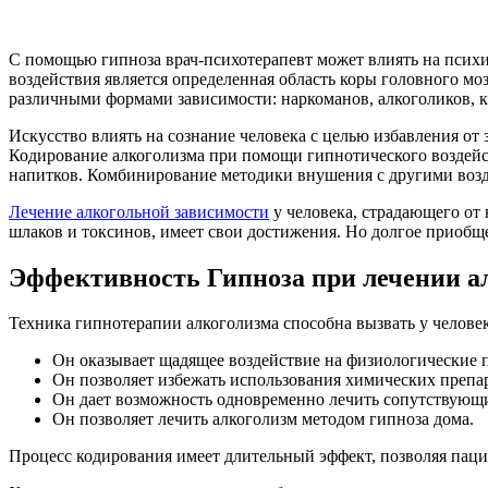
С помощью гипноза врач-психотерапевт может влиять на психик
воздействия является определенная область коры головного мо
различными формами зависимости: наркоманов, алкоголиков, 
Искусство влиять на сознание человека с целью избавления от 
Кодирование алкоголизма при помощи гипнотического воздейс
напитков. Комбинирование методики внушения с другими возд
Лечение алкогольной зависимости
у человека, страдающего от 
шлаков и токсинов, имеет свои достижения. Но долгое приобще
Эффективность Гипноза при лечении а
Техника гипнотерапии алкоголизма способна вызвать у человек
Он оказывает щадящее воздействие на физиологические 
Он позволяет избежать использования химических препар
Он дает возможность одновременно лечить сопутствующие 
Он позволяет лечить алкоголизм методом гипноза дома.
Процесс кодирования имеет длительный эффект, позволяя паци