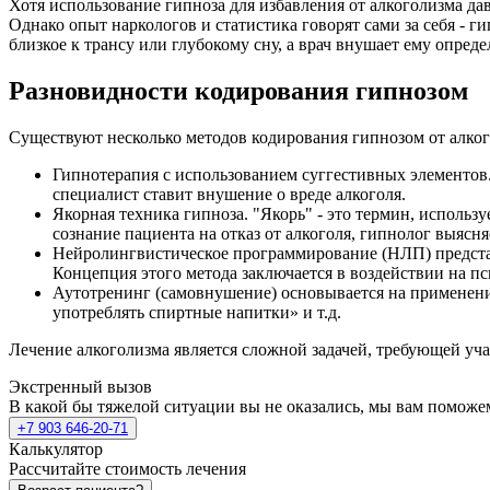
Хотя использование гипноза для избавления от алкоголизма да
Однако опыт наркологов и статистика говорят сами за себя - г
близкое к трансу или глубокому сну, а врач внушает ему опред
Разновидности кодирования гипнозом
Существуют несколько методов кодирования гипнозом от алког
Гипнотерапия с использованием суггестивных элементов.
специалист ставит внушение о вреде алкоголя.
Якорная техника гипноза. "Якорь" - это термин, испол
сознание пациента на отказ от алкоголя, гипнолог выясня
Нейролингвистическое программирование (НЛП) представ
Концепция этого метода заключается в воздействии на п
Аутотренинг (самовнушение) основывается на применении
употреблять спиртные напитки» и т.д.
Лечение алкоголизма является сложной задачей, требующей уча
Экстренный вызов
В какой бы тяжелой ситуации вы не оказались, мы вам поможе
+7 903 646-20-71
Калькулятор
Рассчитайте стоимость лечения