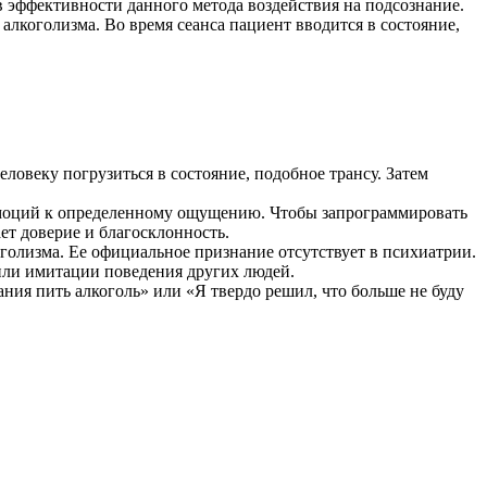
в эффективности данного метода воздействия на подсознание.
 алкоголизма. Во время сеанса пациент вводится в состояние,
овеку погрузиться в состояние, подобное трансу. Затем
 эмоций к определенному ощущению. Чтобы запрограммировать
ает доверие и благосклонность.
олизма. Ее официальное признание отсутствует в психиатрии.
 или имитации поведения других людей.
ия пить алкоголь» или «Я твердо решил, что больше не буду