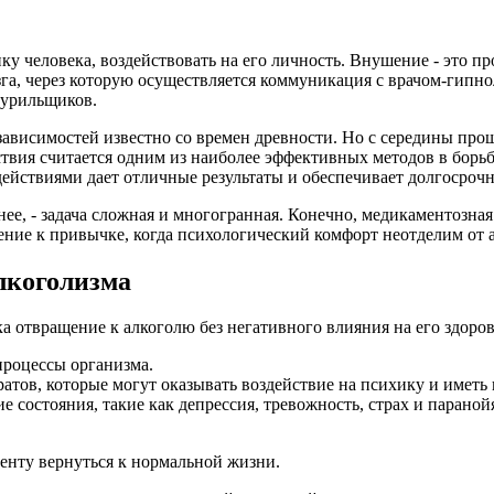
у человека, воздействовать на его личность. Внушение - это п
зга, через которую осуществляется коммуникация с врачом-гипн
курильщиков.
зависимостей известно со времен древности. Но с середины прош
твия считается одним из наиболее эффективных методов в борь
ействиями дает отличные результаты и обеспечивает долгосроч
нее, - задача сложная и многогранная. Конечно, медикаментозна
ние к привычке, когда психологический комфорт неотделим от ал
лкоголизма
а отвращение к алкоголю без негативного влияния на его здоро
процессы организма.
атов, которые могут оказывать воздействие на психику и иметь
состояния, такие как депрессия, тревожность, страх и параной
енту вернуться к нормальной жизни.