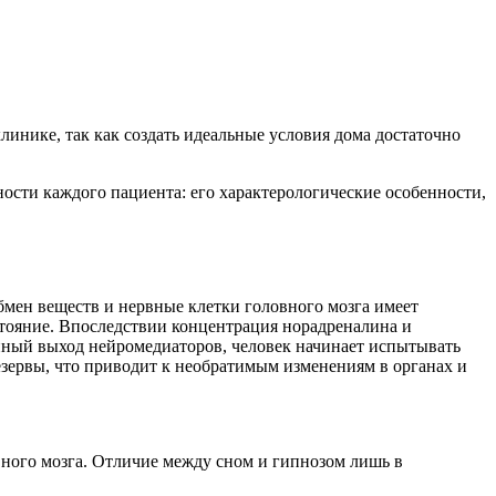
инике, так как создать идеальные условия дома достаточно
ости каждого пациента: его характерологические особенности,
бмен веществ и нервные клетки головного мозга имеет
стояние. Впоследствии концентрация норадреналина и
нный выход нейромедиаторов, человек начинает испытывать
резервы, что приводит к необратимым изменениям в органах и
вного мозга. Отличие между сном и гипнозом лишь в