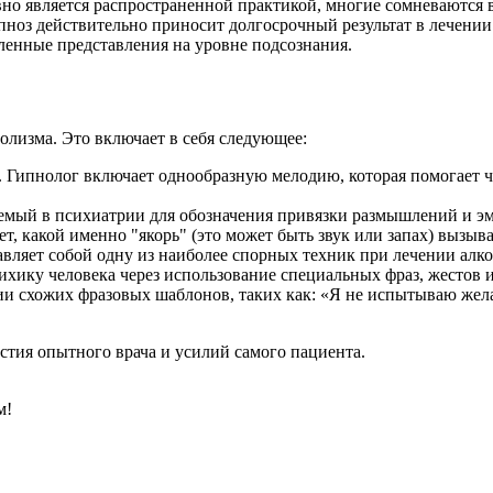
вно является распространенной практикой, многие сомневаются 
ипноз действительно приносит долгосрочный результат в лечении
еленные представления на уровне подсознания.
олизма. Это включает в себя следующее:
 Гипнолог включает однообразную мелодию, которая помогает чел
ьзуемый в психиатрии для обозначения привязки размышлений и
ет, какой именно "якорь" (это может быть звук или запах) вызыв
ляет собой одну из наиболее спорных техник при лечении алког
сихику человека через использование специальных фраз, жестов
 схожих фразовых шаблонов, таких как: «Я не испытываю желан
стия опытного врача и усилий самого пациента.
м!