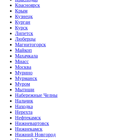
Красноярск
Крым
Кузнецк
Курган
Курск
Липетск
Люберцы
Магнитогорск
Майкоп
Махачкала
Миасс
Москва
Мурино
Мурманск
Муром
Мытищи
Набережные Челны
Нальчик
Находка
Нерехта
Нефтекамск
Нижневартовск
Нижнекамск
Нижний Новгород