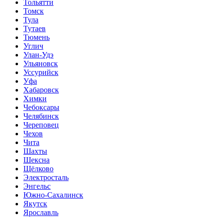
Тольятти
Томск
Тула
Тутаев
Тюмень
Углич
Улан-Удэ
Ульяновск
Уссурийск
Уфа
Хабаровск
Химки
Чебоксары
Челябинск
Череповец
Чехов
Чита
Шахты
Шексна
Щёлково
Электросталь
Энгельс
Южно-Сахалинск
Якутск
Ярославль