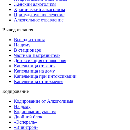
Женский алкоголизм
Хронический алкоголизм
Принудительное лечение
Алкогольное отравление
Вывод из запоя
Вывод из запоя
На дому
В стационаре
Частный Вытрезвитель
Детоксикация от алкоголя
Капельница от запоя
Капельница на дому
Капельница при интоксикации
Капельница от похмелья
Кодирование
Кодирование от Алкоголизма
На дому
Кодирование уколом
Двойной блок
«Эспераль»
«Вивитрол»