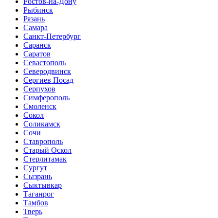
Ростов-на-Дону
Рыбинск
Рязань
Самара
Санкт-Петербург
Саранск
Саратов
Севастополь
Северодвинск
Сергиев Посад
Серпухов
Симферополь
Смоленск
Сокол
Соликамск
Сочи
Ставрополь
Старый Оскол
Стерлитамак
Сургут
Сызрань
Сыктывкар
Таганрог
Тамбов
Тверь