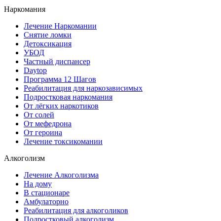
Наркомания
Лечение Наркомании
Снятие ломки
Детоксикация
УБОД
Частный диспансер
Daytop
Программа 12 Шагов
Реабилитация для наркозависимых
Подростковая наркомания
От лёгких наркотиков
От солей
От мефедрона
От героина
Лечение токсикомании
Алкоголизм
Лечение Алкоголизма
На дому
В стационаре
Амбулаторно
Реабилитация для алкоголиков
Подростковый алкоголизм