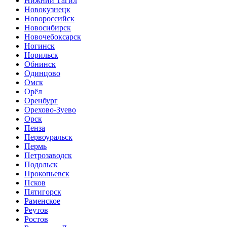
Нижний Тагил
Новокузнецк
Новороссийск
Новосибирск
Новочебоксарск
Ногинск
Норильск
Обнинск
Одинцово
Омск
Орёл
Оренбург
Орехово-Зуево
Орск
Пенза
Первоуральск
Пермь
Петрозаводск
Подольск
Прокопьевск
Псков
Пятигорск
Раменское
Реутов
Ростов