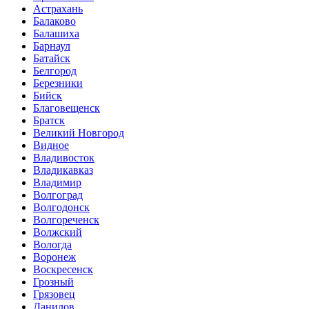
Астрахань
Балаково
Балашиха
Барнаул
Батайск
Белгород
Березники
Бийск
Благовещенск
Братск
Великий Новгород
Видное
Владивосток
Владикавказ
Владимир
Волгоград
Волгодонск
Волгореченск
Волжский
Вологда
Воронеж
Воскресенск
Грозный
Грязовец
Данилов