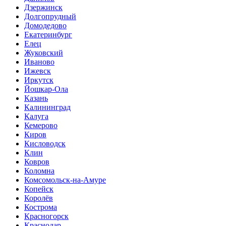
Дзержинск
Долгопрудный
Домодедово
Екатеринбург
Елец
Жуковский
Иваново
Ижевск
Иркутск
Йошкар-Ола
Казань
Калининград
Калуга
Кемерово
Киров
Кисловодск
Клин
Ковров
Коломна
Комсомольск-на-Амуре
Копейск
Королёв
Кострома
Красногорск
Краснодар